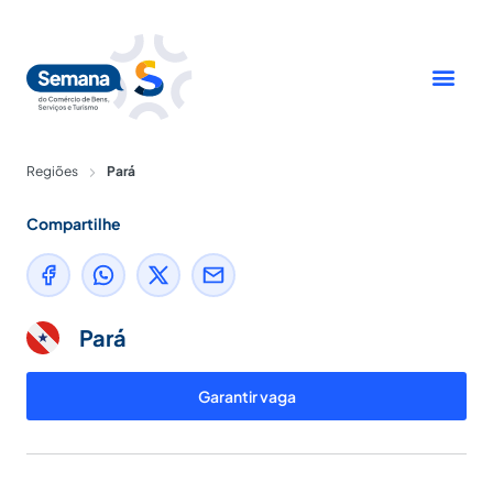
Ir
para
o
conteúdo
Regiões
Pará
Compartilhe
Pará
Garantir vaga