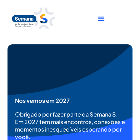
Ir
para
o
conteúdo
Nos vemos em 2027
Obrigado por fazer parte da Semana S.
Em 2027 tem mais encontros, conexões e
momentos inesquecíveis esperando por
você.