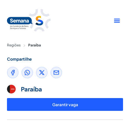
Ir
para
o
conteúdo
Regiões
Paraíba
Compartilhe
Paraíba
Garantir vaga